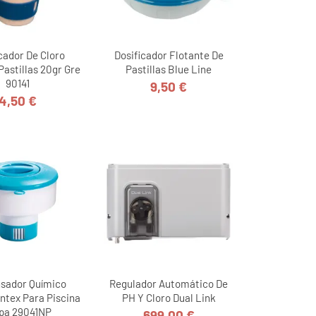
cador De Cloro
Dosificador Flotante De
Pastillas 20gr Gre
Pastillas Blue Line
90141
9,50 €
Precio
4,50 €
Precio
nsador Químico
Regulador Automático De
Intex Para Piscina
PH Y Cloro Dual Link
pa 29041NP
699,00 €