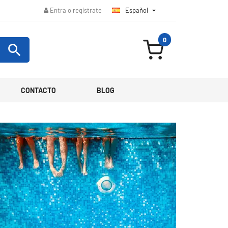
Español

Entra o regístrate
0

CONTACTO
BLOG