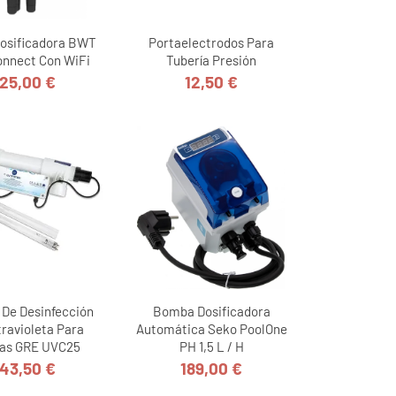
osificadora BWT
Portaelectrodos Para
nnect Con WiFi
Tubería Presión
25,00 €
12,50 €
Precio
Precio
 De Desinfección
Bomba Dosificadora
travioleta Para
Automática Seko PoolOne
nas GRE UVC25
PH 1,5 L / H
43,50 €
189,00 €
Precio
Precio