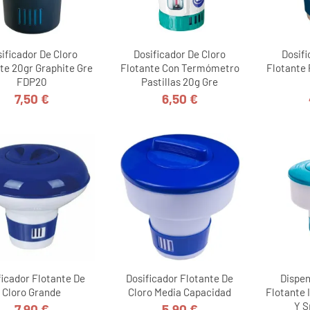
ificador De Cloro
Dosificador De Cloro
Dosifi
te 20gr Graphite Gre
Flotante Con Termómetro
Flotante 
FDP20
Pastillas 20g Gre
7,50 €
6,50 €
Precio
Precio
ficador Flotante De
Dosificador Flotante De
Dispe
Cloro Grande
Cloro Media Capacidad
Flotante 
Y S
7,90 €
5,90 €