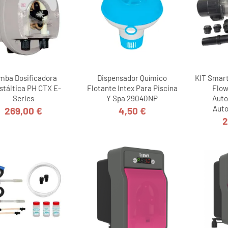
mba Dosificadora
Dispensador Químico
KIT Smar
stáltica PH CTX E-
Flotante Intex Para Piscina
Flow
Series
Y Spa 29040NP
Auto
Auto
269,00 €
4,50 €
Precio
Precio
2