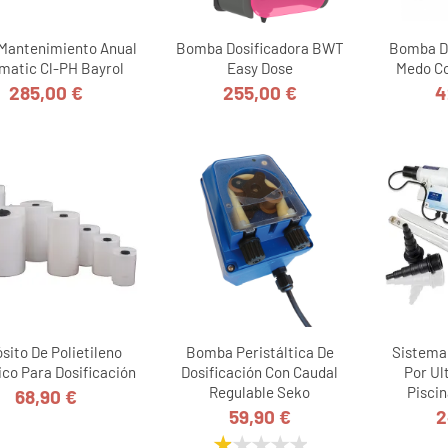
 Mantenimiento Anual
Bomba Dosificadora BWT
Bomba D
matic Cl-PH Bayrol
Easy Dose
Medo Co
285,00 €
255,00 €
4
Precio
Precio
sito De Polietileno
Bomba Peristáltica De
Sistema
rico Para Dosificación
Dosificación Con Caudal
Por Ul
Regulable Seko
Pisci
68,90 €
Precio
59,90 €
2
Precio