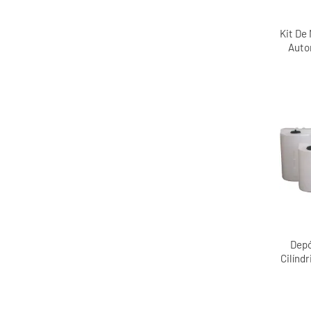
Kit De
Auto
Depó
Cilínd