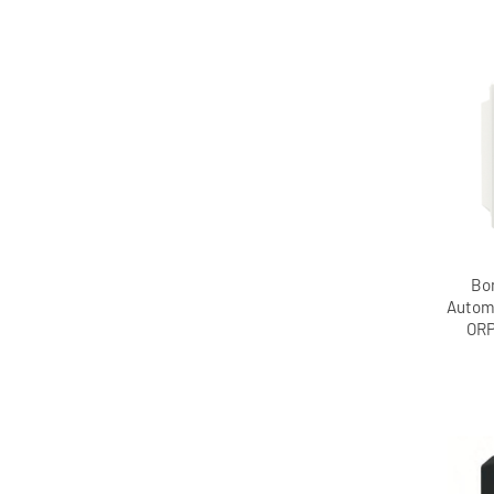
Bo
Autom
ORP