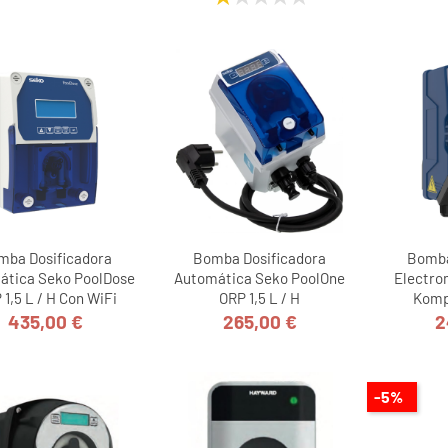
mba Dosificadora
Bomba Dosificadora
Bomba
ática Seko PoolDose
Automática Seko PoolOne
Electro
 1,5 L / H Con WiFi
ORP 1,5 L / H
Komp
435,00 €
265,00 €
2
Precio
Precio
-5%