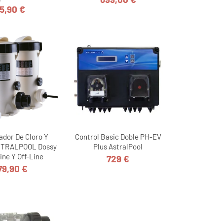
Precio
5,90 €
Precio
ador De Cloro Y
Control Basic Doble PH-EV
STRALPOOL Dossy
Plus AstralPool
Line Y Off-Line
729 €
Precio
79,90 €
Precio