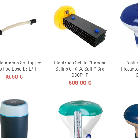
Membrana Santopren
Electrodo Célula Clorador
Dosifi
o PoolDose 1,5 L/h
Salino CTX Go Salt Y Gre
Flotante
SCGPHP
16,50 €
Precio
509,00 €
Precio