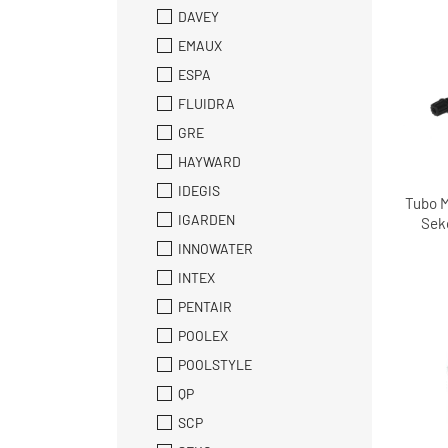
DAVEY
EMAUX
ESPA
FLUIDRA
GRE
HAYWARD
IDEGIS
Tubo 
IGARDEN
Sek
INNOWATER
INTEX
PENTAIR
POOLEX
POOLSTYLE
QP
SCP