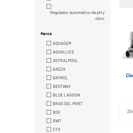
Regulador automático de pH y
cloro
Marca
AQUAGEM
AQUALLICE
ASTRALPOOL
BAEZA
Clo
BAYROL
BESTWAY
BLUE LAGOON
BRAS DEL PORT
25
BSV
BWT
CTX