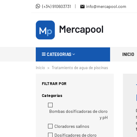
|
(+34) 910603731
info@mercapool.com

CATEGORIAS
INICIO
Inicio
Tratamiento de agua de piscinas
FILTRAR POR
Categorías
Bombas dosificadoras de cloro
y pH
Cloradores salinos
Dosificadores de cloro