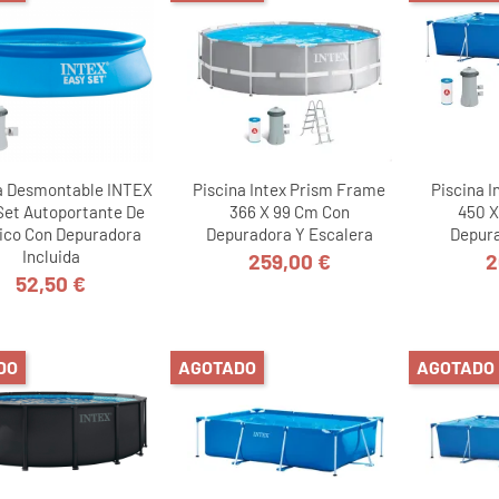
a Desmontable INTEX
Piscina Intex Prism Frame
Piscina 
Set Autoportante De
366 X 99 Cm Con
450 X
tico Con Depuradora
Depuradora Y Escalera
Depur
Incluida
259,00 €
2
Precio
52,50 €
Precio
DO
AGOTADO
AGOTADO