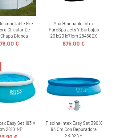
 Desmontable Gre
Spa Hinchable Intex
ora Circular De
PureSpa Jets Y Burbujas
 Chapa Blanca
201x201x71cm 28458EX
79,00 €
875,00 €
Precio
Precio
tex Easy Set 183 X
Piscina Intex Easy Set 396 X
Cm 28101NP
84 Cm Con Depuradora
28142NP
23,90 €