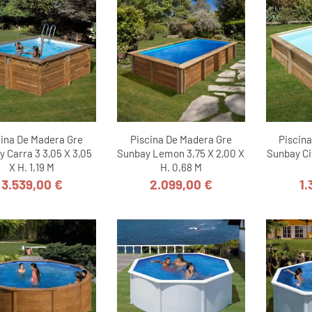
cina De Madera Gre
Piscina De Madera Gre
Piscin
 Carra 3 3,05 X 3,05
Sunbay Lemon 3,75 X 2,00 X
Sunbay Cit
X H. 1,19 M
H. 0,68 M
3.539,00 €
2.099,00 €
1.
Precio
Precio