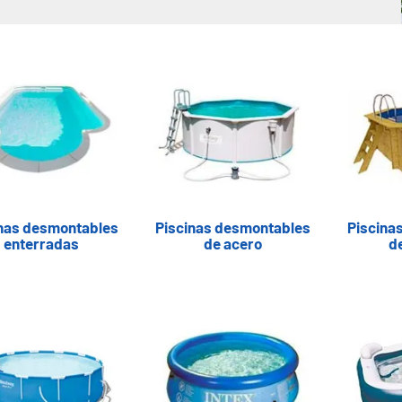
inas desmontables
Piscinas desmontables
Piscina
enterradas
de acero
d