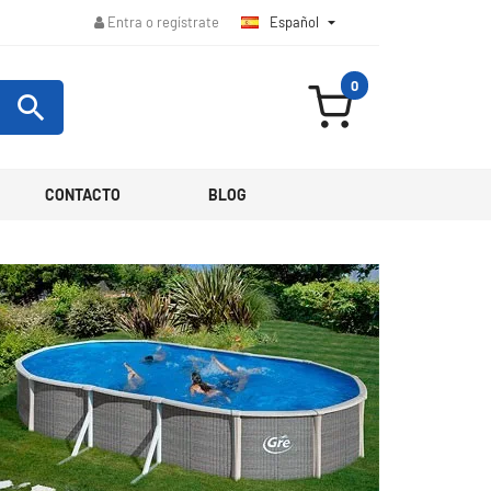
Español

Entra o regístrate
0

CONTACTO
BLOG