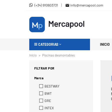
|
(+34) 910603731
info@mercapool.com

CATEGORIAS
INICIO
Inicio
Piscinas desmontables
FILTRAR POR
Marca
BESTWAY
BWT
GRE
INTEX