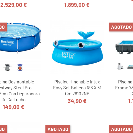
2.529,00 €
1.899,00 €
Precio
Precio
DO
AGOTADO
cina Desmontable
Piscina Hinchable Intex
Piscina
stway Steel Pro
Easy Set Ballena 183 X 51
Frame 73
6cm Con Depuradora
Cm 26102NP
De Cartucho
34,90 €
1
Precio
149,00 €
Precio
DO
AGOTADO
AGOTADO