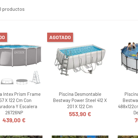
0 productos
DO
AGOTADO
na Intex Prism Frame
Piscina Desmontable
Piscin
57 X 122 Cm Con
Bestway Power Steel 412 X
Bestwa
radora Y Escalera
201 X 122 Cm
488x122c
26726NP
De
553,90 €
Precio
439,00 €
7
Precio