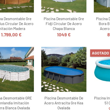
na Desmontable Gre
Piscina Desmontable Gre
Piscina
ius Circular De Acero
Fidji Circular De Acero
Bora B
mitación Madera
Chapa Blanca
Acero
1.799,00 €
1049 €
8
Precio
Precio
AGOTADO
na Desmontable GRE
Piscina Desmontable De
Piscina In
enlandia Imitación
Acero Antracita Gre Kea
51 
ra Blanca Ovalada
Ovalada