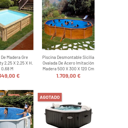
a De Madera Gre
Piscina Desmontable Sicilia
y 2,25 X 2,25 X H.
Ovalada De Acero Imitación
0,68 M
Madera 500 X 300 X 120 Cm
349,00 €
1.709,00 €
Precio
Precio
AGOTADO