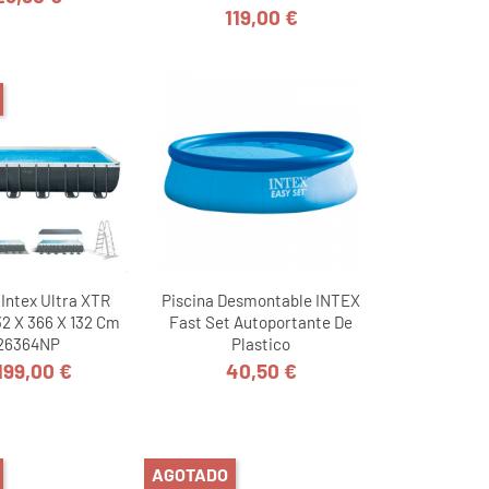
Precio
119,00 €
Precio
 Intex Ultra XTR
Piscina Desmontable INTEX
2 X 366 X 132 Cm
Fast Set Autoportante De
26364NP
Plastico
.199,00 €
40,50 €
Precio
Precio
AGOTADO