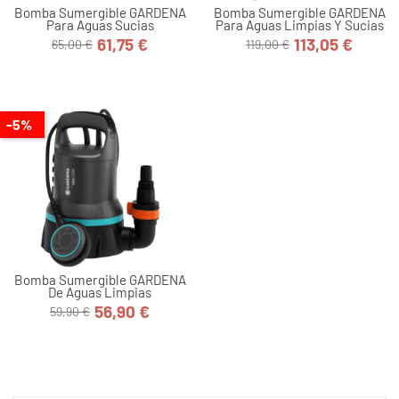
Bomba Sumergible GARDENA
Bomba Sumergible GARDENA
Para Aguas Sucias
Para Aguas Limpias Y Sucias
61,75 €
113,05 €
65,00 €
119,00 €
Precio
Precio
Precio
Precio
base
base
-5%
Bomba Sumergible GARDENA
De Aguas Limpias
56,90 €
59,90 €
Precio
Precio
base