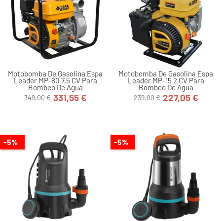
Motobomba De Gasolina Espa
Motobomba De Gasolina Espa
Leader MP-80 7,5 CV Para
Leader MP-15 2 CV Para
Bombeo De Agua
Bombeo De Agua
331,55 €
227,05 €
349,00 €
239,00 €
Precio
Precio
Precio
Precio
base
base
-5%
-5%