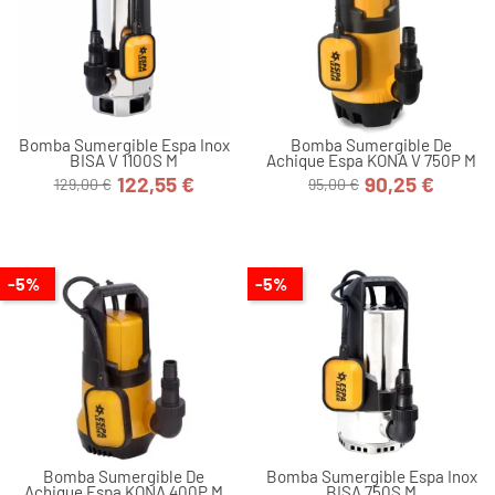
Bomba Sumergible Espa Inox
Bomba Sumergible De
BISA V 1100S M
Achique Espa KONA V 750P M
122,55 €
90,25 €
129,00 €
95,00 €
Precio
Precio
Precio
Precio
base
base
-5%
-5%
Bomba Sumergible De
Bomba Sumergible Espa Inox
Achique Espa KONA 400P M
BISA 750S M