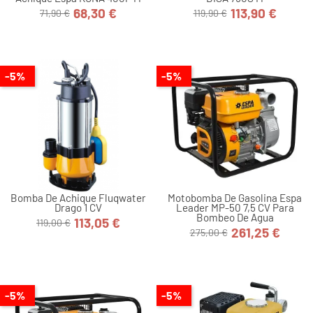
68,30 €
113,90 €
71,90 €
119,90 €
Precio
Precio
Precio
Precio
base
base
-5%
-5%
Bomba De Achique Fluqwater
Motobomba De Gasolina Espa
Drago 1 CV
Leader MP-50 7,5 CV Para
Bombeo De Agua
113,05 €
119,00 €
Precio
Precio
261,25 €
275,00 €
Precio
Precio
base
base
-5%
-5%