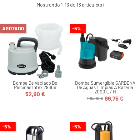
Mostrando 1-13 de 13 artículo(s)
AGOTADO
-5%
Bomba De Vaciado De
Bomba Sumergible GARDENA
Piscinas Intex 28606
De Aguas Limpias A Batería
2000 L / H
52,90 €
Precio
99,75 €
105,00 €
Precio
Precio
base
-5%
-5%