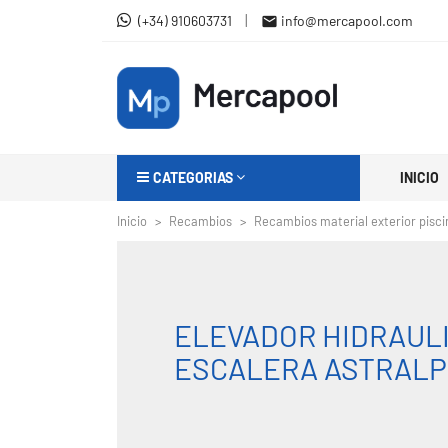
|
(+34) 910603731
info@mercapool.com

CATEGORIAS
INICIO
Inicio
Recambios
Recambios material exterior pisci
ELEVADOR HIDRAUL
ESCALERA ASTRAL