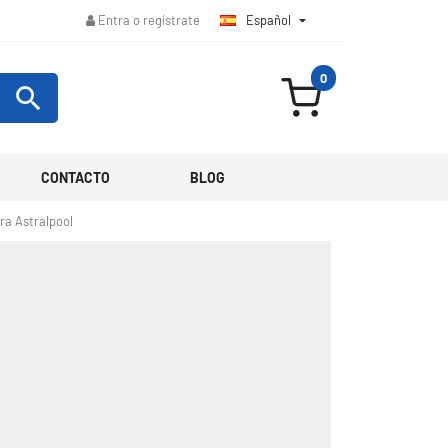
Español

Entra o regístrate
0

CONTACTO
BLOG
ra Astralpool