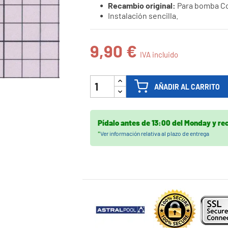
Recambio original:
Para bomba Co

Instalación sencilla.
9,90 €
IVA incluido
AÑADIR AL CARRITO
Pídalo antes de
13:00 del Monday
y re
*
Ver información relativa al plazo de entrega