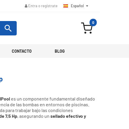
Español

Entra o regístrate
0

CONTACTO
BLOG
p
lPool
es un componente fundamental diseñado
iencia de las bombas en entornos de piscinas.
a para trabajar bajo las condiciones
e 7,5 Hp
, asegurando un
sellado efectivo y