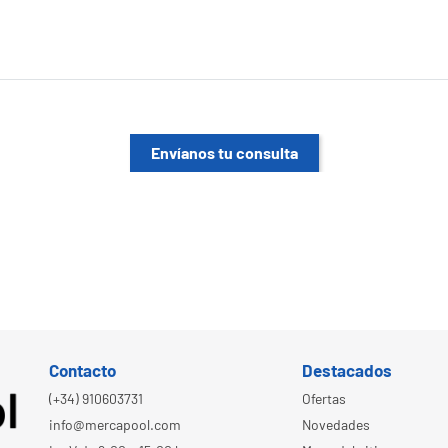
Envíanos tu consulta
Contacto
Destacados
(+34) 910603731
Ofertas
info@mercapool.com
Novedades