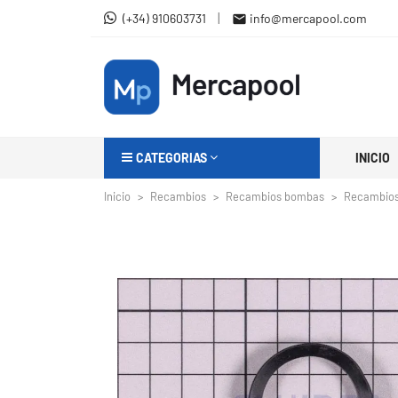
|
(+34) 910603731
info@mercapool.com

CATEGORIAS
INICIO
Inicio
Recambios
Recambios bombas
Recambios