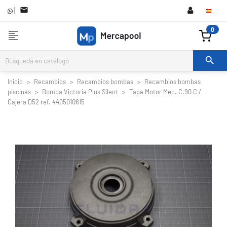
|

0
format_align_left

Inicio
Recambios
Recambios bombas
Recambios bombas
piscinas
Bomba Victoria Plus Silent
Tapa Motor Mec. C.90 C /
Cajera D52 ref. 4405010615

