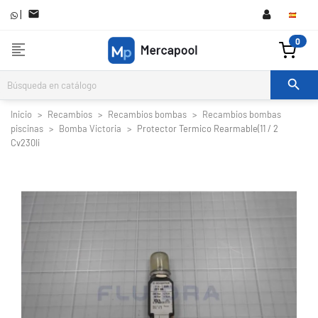
|

0
format_align_left

Inicio
Recambios
Recambios bombas
Recambios bombas
piscinas
Bomba Victoria
Protector Termico Rearmable(11 / 2
Cv230Ii

