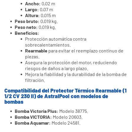
Ancho:
0,02 m
Largo:
0,07 m
Altura:
0,015 m
Peso bruto:
0,019 kg.
Peso neto:
0,019 kg.
Beneficios:
Protección automática contra
sobrecalentamientos.
Rearmable
para evitar el reemplazo continuo de
piezas.
Asegura la protección del motor, reduciendo
riesgos de daños a largo plazo.
Mejora la fiabilidad y la durabilidad de la bomba de
filtración.
Compatibilidad del Protector Térmico Rearmable (1
1/2 CV 230 II) de AstralPool con modelos de
bombas
Bomba Victoria Plus:
Modelo 38775.
Bomba VICTORIA:
Modelo 20603.
Bomba Aquamar:
Modelo 24581.