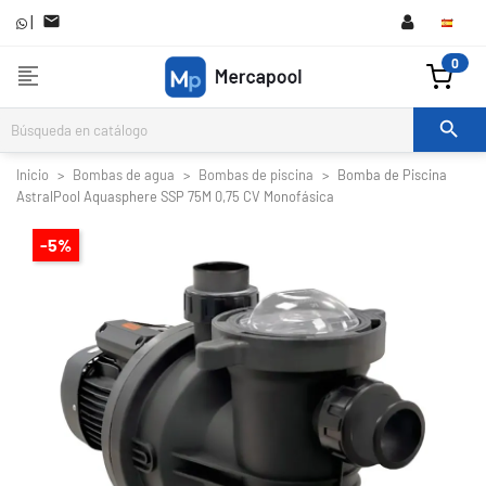
|

0
format_align_left

Inicio
Bombas de agua
Bombas de piscina
Bomba de Piscina
AstralPool Aquasphere SSP 75M 0,75 CV Monofásica
-5%

