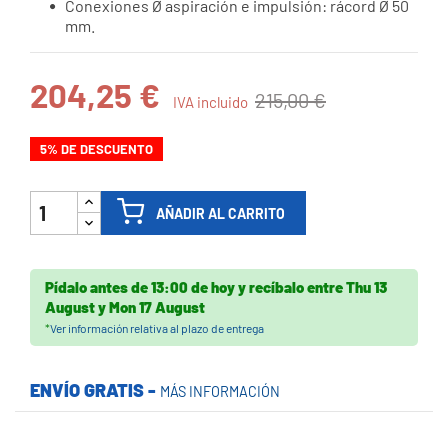
Conexiones Ø aspiración e impulsión: rácord Ø 50
mm.
204,25 €
215,00 €
IVA incluido
5% DE DESCUENTO
AÑADIR AL CARRITO
Pídalo antes de
13:00 de hoy
y recíbalo
entre
Thu 13
August
y
Mon 17 August
*
Ver información relativa al plazo de entrega
ENVÍO GRATIS -
MÁS INFORMACIÓN