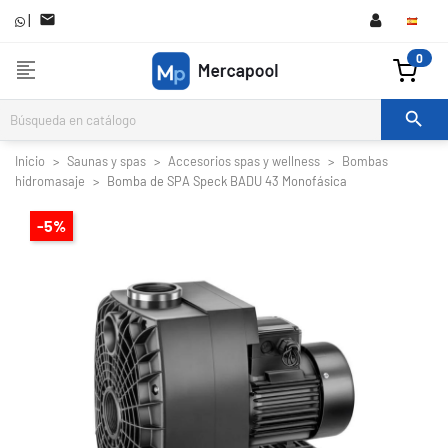
|

0
format_align_left

Inicio
Saunas y spas
Accesorios spas y wellness
Bombas
hidromasaje
Bomba de SPA Speck BADU 43 Monofásica
-5%

