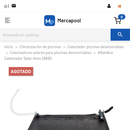
|

0
format_align_left

Inicio
Climatización de piscinas
Calentador piscinas desmontables
Calentadores solares para piscinas desmontables
Alfombra
Calentador Solar Intex 28685
AGOTADO

