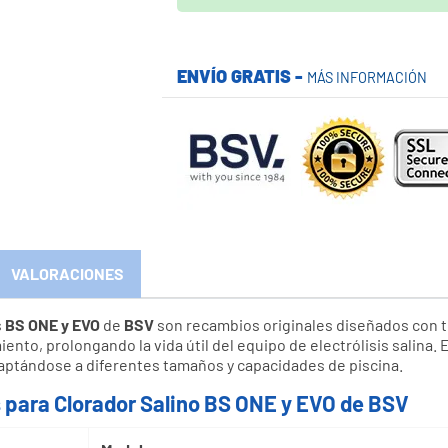
Pídalo antes de
13:00 de hoy
y recíbal
*
Ver información relativa al plazo de entrega
ENVÍO GRATIS -
MÁS INFORMACIÓN
VALORACIONES
s
BS ONE y EVO
de
BSV
son recambios originales diseñados con 
ento, prolongando la vida útil del equipo de electrólisis salina.
daptándose a diferentes tamaños y capacidades de piscina.