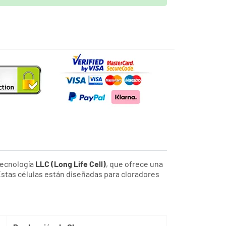
o
entre
Thu 13 August
y
Mon 17 August
tecnología
LLC (Long Life Cell)
, que ofrece una
 Estas células están diseñadas para cloradores