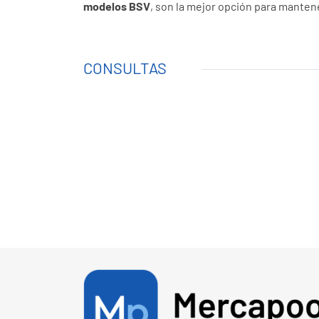
Aplicaciones el Recambio Célula Clorador RP/3 de
Los recambios de
células BSV RP/3
son la solu
y una instalación sencilla, estas células ofrec
modelos BSV
, son la mejor opción para mantene
CONSULTAS