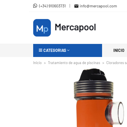
|
(+34) 910603731
info@mercapool.com

CATEGORIAS
INICIO
Inicio
Tratamiento de agua de piscinas
Cloradores s