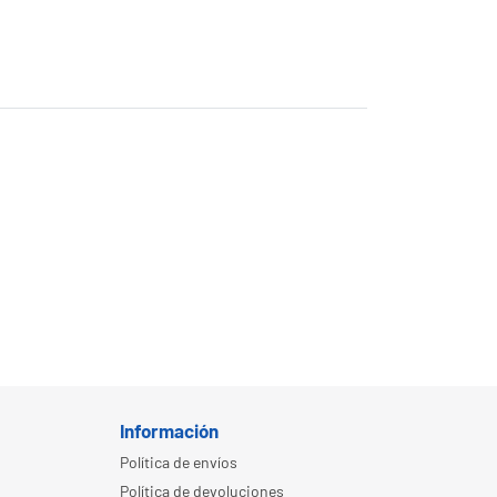
alinos BSV. Con hasta 10,000 horas de vida útil,
s tamaños
. Compatibles con una
amplia gama de
Información