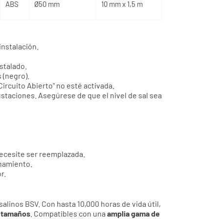
ABS
Ø50 mm
6 mm x 1,5 m
ABS
Ø50 mm
10 mm x 1,5 m
instalación.
stalado.
 (negro).
Circuito Abierto" no esté activada.
ustaciones. Asegúrese de que el nivel de sal sea
y necesite ser reemplazada.
onamiento.
r.