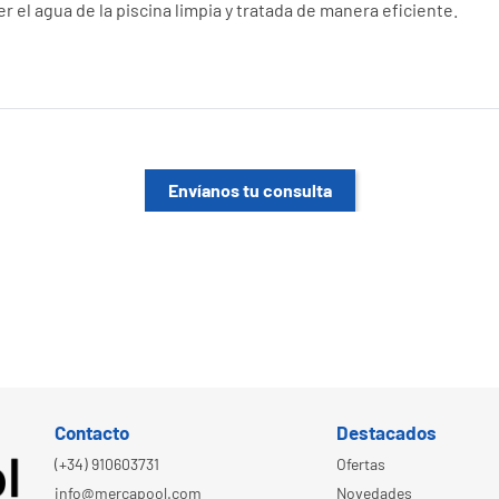
 BSV
ción ideal para mantener en óptimas condiciones los cloradores s
en una excelente opción de reemplazo para piscinas de
diferente
r el agua de la piscina limpia y tratada de manera eficiente.
Envíanos tu consulta
Contacto
Destacados