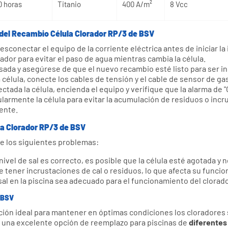
0 horas
Titanio
400 A/m²
8 Vcc
0 horas
Titanio
400 A/m²
8 Vcc
 del Recambio Célula Clorador RP/3 de BSV
conectar el equipo de la corriente eléctrica antes de iniciar la 
rador para evitar el paso de agua mientras cambia la célula.
usada y asegúrese de que el nuevo recambio esté listo para ser in
célula, conecte los cables de tensión y el cable de sensor de gas
tada la célula, encienda el equipo y verifique que la alarma de "
armente la célula para evitar la acumulación de residuos o incr
ente.
la Clorador RP/3 de BSV
de los siguientes problemas:
el nivel de sal es correcto, es posible que la célula esté agotada 
 tener incrustaciones de cal o residuos, lo que afecta su funci
 sal en la piscina sea adecuado para el funcionamiento del clorado