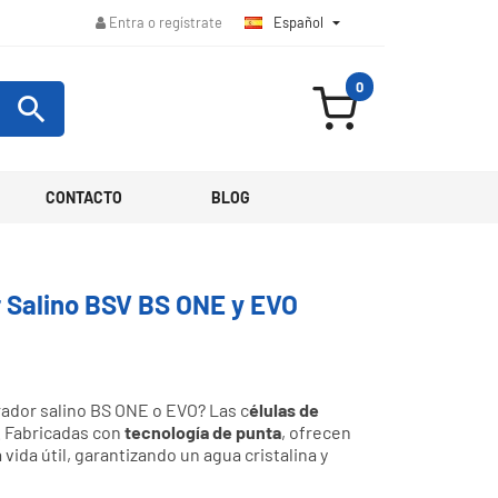
Español

Entra o regístrate
0

CONTACTO
BLOG
r Salino BSV BS ONE y EVO
orador salino BS ONE o EVO? Las c
élulas de
. Fabricadas con
tecnología de punta
, ofrecen
vida útil, garantizando un agua cristalina y