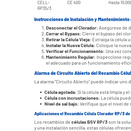
CELL-
CE 400
Hasta 10.00
RP25/3
CELL-
CE 400
Hasta 10.00
RP35/3
Instrucciones de Instalación y Mantenimiento
Desconectar el Clorador:
Asegúrese de des
Cerrar el Bypass:
Cierre el bypass del clo
Retirar la Célula Vieja:
Extraiga la célula 
Instalar la Nueva Célula:
Coloque la nueva 
Verificar el Funcionamiento:
Una vez conec
Mantenimiento Regular:
Inspeccione regul
el adecuado para un funcionamiento efici
Alarma de Circuito Abierto del Recambio Célu
La alarma "Circuito Abierto" puede indicar uno 
Célula agotada:
Si la célula está limpia y 
Célula con incrustaciones:
La célula puede
Nivel de sal bajo:
Verifique que el nivel de