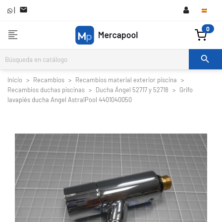
|

0
format_align_left

Inicio
Recambios
Recambios material exterior piscina
Recambios duchas piscinas
Ducha Ángel 52717 y 52718
Grifo
lavapiés ducha Angel AstralPool 4401040050

