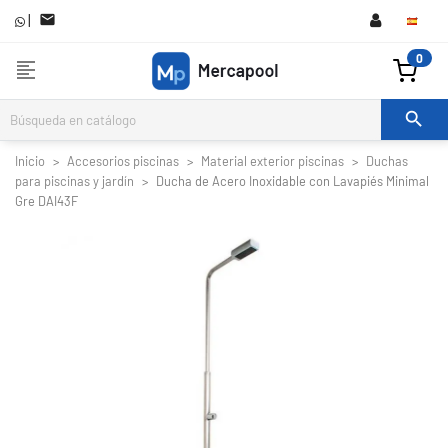
|

0
format_align_left

Inicio
Accesorios piscinas
Material exterior piscinas
Duchas
para piscinas y jardín
Ducha de Acero Inoxidable con Lavapiés Minimal
Gre DAI43F

