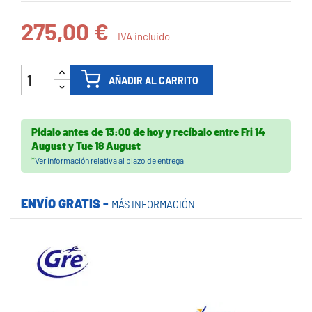
275,00 €
IVA incluido
AÑADIR AL CARRITO
Pídalo antes de
13:00 de hoy
y recíbalo
entre
Fri 14
August
y
Tue 18 August
*
Ver información relativa al plazo de entrega
ENVÍO GRATIS -
MÁS INFORMACIÓN