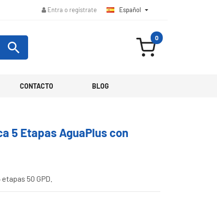
Español

Entra o regístrate
0

CONTACTO
BLOG
ca 5 Etapas AguaPlus con
 etapas 50 GPD.