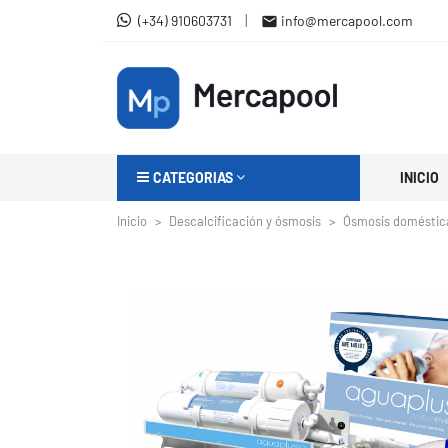
|
(+34) 910603731
info@mercapool.com

CATEGORIAS
INICIO
Inicio
Descalcificación y ósmosis
Ósmosis doméstic