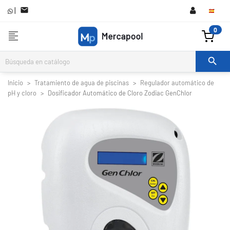
|

0
format_align_left

Inicio
Tratamiento de agua de piscinas
Regulador automático de
pH y cloro
Dosificador Automático de Cloro Zodiac GenChlor

