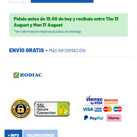
Pídalo antes de
13:00 de hoy
y recíbalo
entre
Thu 13
August
y
Mon 17 August
*
Ver información relativa al plazo de entrega
ENVÍO GRATIS -
MÁS INFORMACIÓN
+ INFO
VALORACIONES