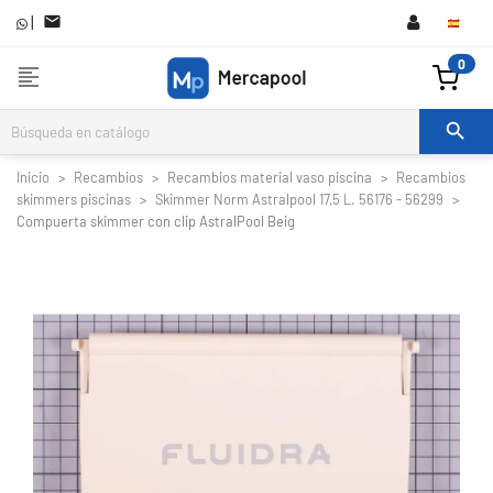
|

0
format_align_left

Inicio
Recambios
Recambios material vaso piscina
Recambios
skimmers piscinas
Skimmer Norm Astralpool 17,5 L. 56176 - 56299
Compuerta skimmer con clip AstralPool Beig

