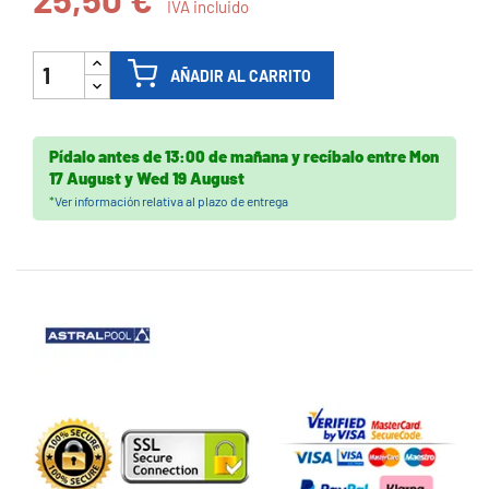
IVA incluido
AÑADIR AL CARRITO
Pídalo antes de
13:00 de mañana
y recíbalo
entre
Mon
17 August
y
Wed 19 August
*
Ver información relativa al plazo de entrega