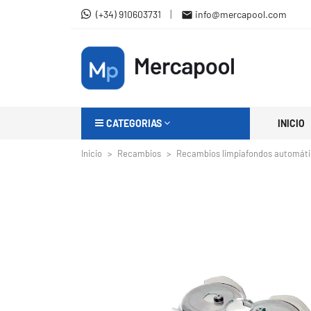
|
(+34) 910603731
info@mercapool.com

CATEGORIAS
INICIO
Inicio
Recambios
Recambios limpiafondos automát