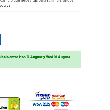
recambio que necesitas para tu limpiafondos
sotros.
cíbalo
entre
Mon 17 August
y
Wed 19 August