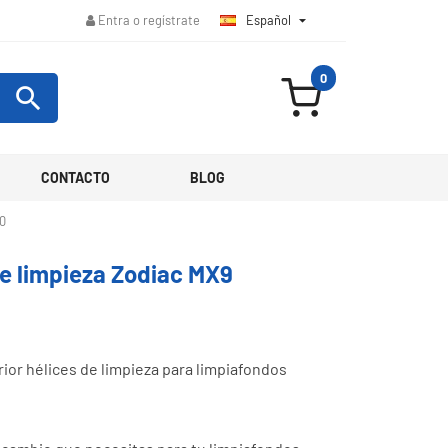
Español

Entra o regístrate
0

CONTACTO
BLOG
00
de limpieza Zodiac MX9
rior hélices de limpieza para limpiafondos