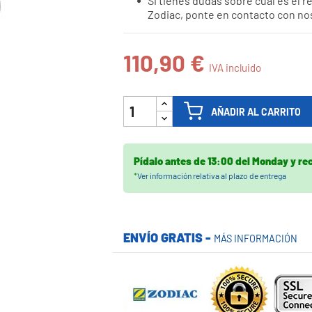
Si tienes dudas sobre cuál es el 

Zodiac, ponte en contacto con no
110,90 €
IVA incluido
AÑADIR AL CARRITO
Pídalo antes de
13:00 del Monday
y re
*
Ver información relativa al plazo de entrega
ENVÍO GRATIS -
MÁS INFORMACIÓN