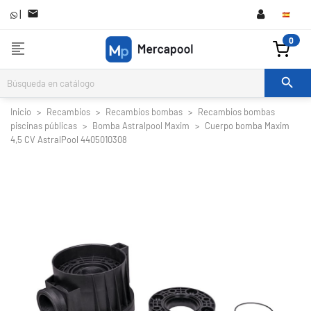
|

0
format_align_left

Inicio
Recambios
Recambios bombas
Recambios bombas
piscinas públicas
Bomba Astralpool Maxim
Cuerpo bomba Maxim
4,5 CV AstralPool 4405010308

