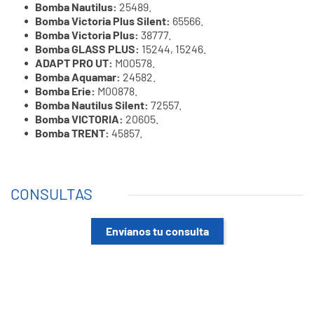
Bomba Nautilus:
25489.
Bomba Victoria Plus Silent:
65566.
Bomba Victoria Plus:
38777.
Bomba GLASS PLUS:
15244, 15246.
ADAPT PRO UT:
M00578.
Bomba Aquamar:
24582.
Bomba Erie:
M00878.
Bomba Nautilus Silent:
72557.
Bomba VICTORIA:
20605.
Bomba TRENT:
45857.
CONSULTAS
Envíanos tu consulta