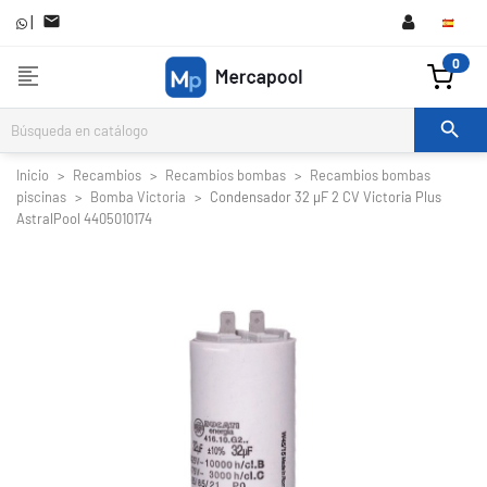
|

0
format_align_left

Inicio
Recambios
Recambios bombas
Recambios bombas
piscinas
Bomba Victoria
Condensador 32 µF 2 CV Victoria Plus
AstralPool 4405010174

