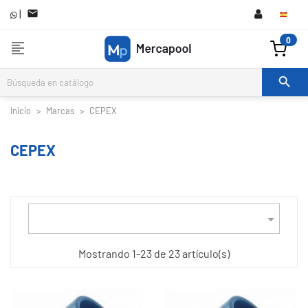
|

0
format_align_left

Inicio
Marcas
CEPEX
CEPEX

Mostrando 1-23 de 23 artículo(s)