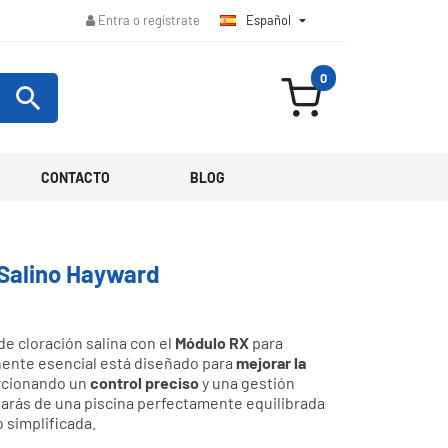
Español

Entra o regístrate
0

CONTACTO
BLOG
 Salino Hayward
de cloración salina con el
Módulo RX
para
nte esencial está diseñado para
mejorar la
orcionando un
control preciso
y una gestión
arás de una piscina perfectamente equilibrada
 simplificada.