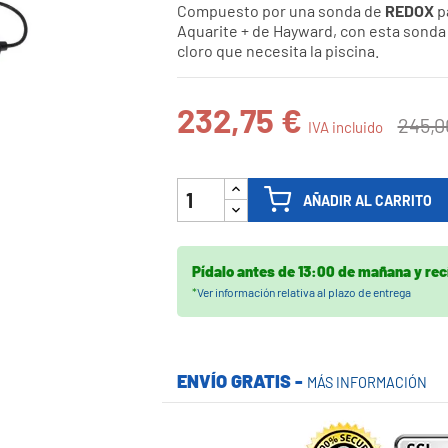
Compuesto por una sonda de
REDOX
pa

Aquarite + de Hayward, con esta sonda 
cloro que necesita la piscina.
232,75 €
245,0
IVA incluido
AÑADIR AL CARRITO
Pídalo antes de
13:00 de mañana
y rec
*
Ver información relativa al plazo de entrega
ENVÍO GRATIS -
MÁS INFORMACIÓN