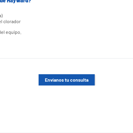
 de Hayward?
a)
el clorador
del equipo.
Envíanos tu consulta