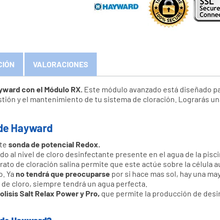
CIÓN
VALORACIONES
yward con el Módulo RX.
Este módulo avanzado está diseñado p
gestión y el mantenimiento de tu sistema de cloración. Lograrás u
 de Hayward
nte
sonda de potencial Redox.
do al nivel de cloro desinfectante presente en el agua de la pisc
parato de cloración salina permite que este actúe sobre la célul
o. Ya
no tendrá que preocuparse
por si hace mas sol, hay una may
de cloro, siempre tendrá un agua perfecta.
olisis Salt Relax Power y Pro,
que permite la producción de desin