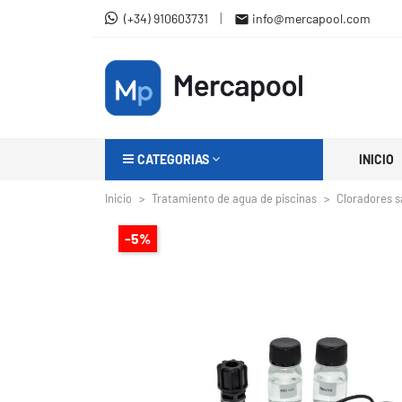
|
(+34) 910603731
info@mercapool.com

CATEGORIAS
INICIO
Inicio
Tratamiento de agua de piscinas
Cloradores s
-5%