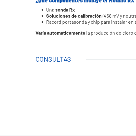
¿Qúe componentes incluye el Módulo RX
Una
sonda Rx
Soluciones de calibración
(468 mV y neutr
Racord portasonda y chip para instalar en 
Varía automaticamente
la producción de cloro 
CONSULTAS