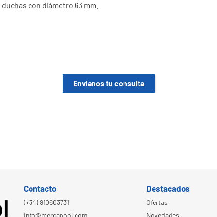
en duchas con diámetro 63 mm.
Envíanos tu consulta
Contacto
Destacados
(+34) 910603731
Ofertas
info@mercapool.com
Novedades