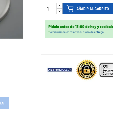

AÑADIR AL CARRITO
Pídalo antes de
13:00 de hoy
y recíbal
*
Ver información relativa al plazo de entrega
ES