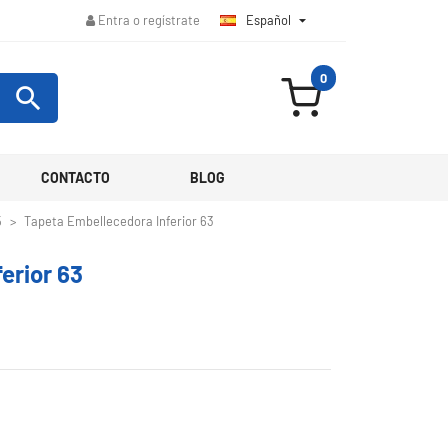
Español

Entra o regístrate
0

CONTACTO
BLOG
5
Tapeta Embellecedora Inferior 63
erior 63