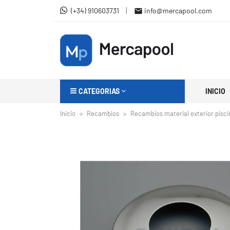
|
(+34) 910603731
info@mercapool.com

CATEGORIAS
INICIO
Inicio
Recambios
Recambios material exterior pisci