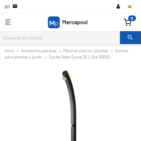
|

0
format_align_left

Inicio
Accesorios piscinas
Material exterior piscinas
Duchas
para piscinas y jardín
Ducha Solar Curva 25 L Gre SSR25

