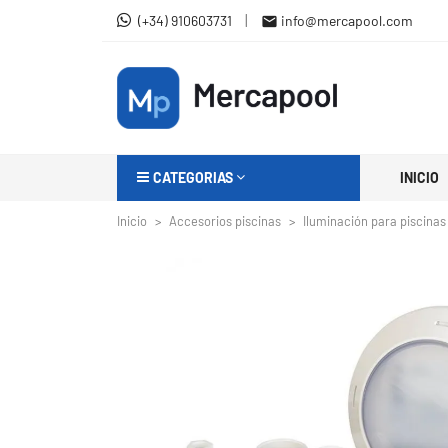
|
(+34) 910603731
info@mercapool.com

CATEGORIAS
INICIO
Inicio
Accesorios piscinas
Iluminación para piscinas