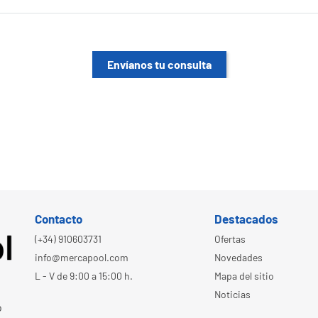
Envíanos tu consulta
Contacto
Destacados
(+34) 910603731
Ofertas
info@mercapool.com
Novedades
L - V de 9:00 a 15:00 h.
Mapa del sitio
Noticias
o