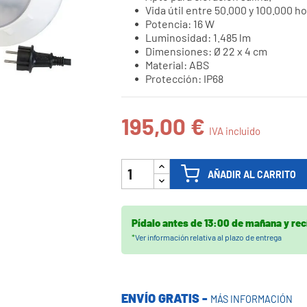
Vida útil entre 50.000 y 100.000 ho

Potencia: 16 W
Luminosidad: 1.485 lm
Dimensiones: Ø 22 x 4 cm
Material: ABS
Protección: IP68
195,00 €
IVA incluido
AÑADIR AL CARRITO
Pídalo antes de
13:00 de mañana
y rec
*
Ver información relativa al plazo de entrega
ENVÍO GRATIS -
MÁS INFORMACIÓN