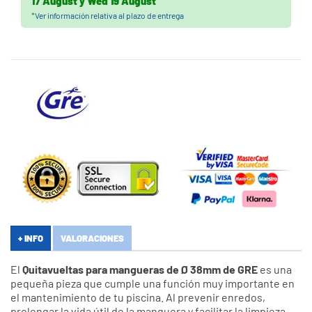
17 August
y
Wed 19 August
*
Ver información relativa al plazo de entrega
+ INFO
VALORACIONES
El
Quitavueltas para mangueras de Ø 38mm de GRE
es una
pequeña pieza que cumple una función muy importante en
el mantenimiento de tu piscina. Al prevenir enredos,
prolongar la vida útil de la manguera y facilitar la limpieza,