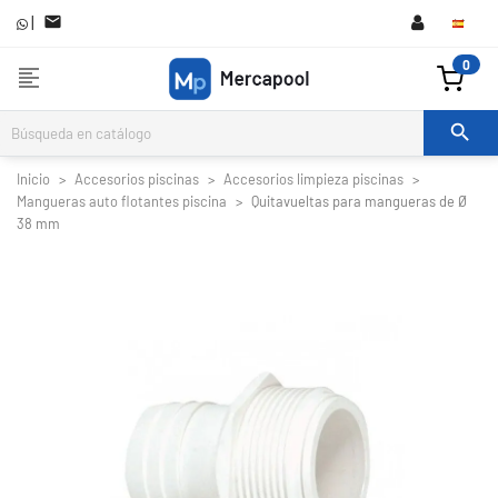
|

0
format_align_left

Inicio
Accesorios piscinas
Accesorios limpieza piscinas
Mangueras auto flotantes piscina
Quitavueltas para mangueras de Ø
38 mm

