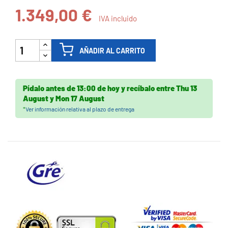
1.349,00 €
IVA incluido
AÑADIR AL CARRITO
Pídalo antes de
13:00 de hoy
y recíbalo
entre
Thu 13
August
y
Mon 17 August
*
Ver información relativa al plazo de entrega