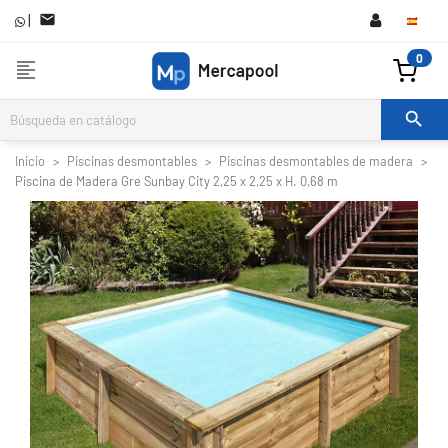
|

0
format_align_left

Inicio
Piscinas desmontables
Piscinas desmontables de madera
Piscina de Madera Gre Sunbay City 2,25 x 2,25 x H. 0,68 m

