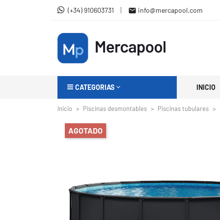
|
(+34) 910603731
info@mercapool.com

CATEGORIAS
INICIO
Inicio
Piscinas desmontables
Piscinas tubulares
AGOTADO