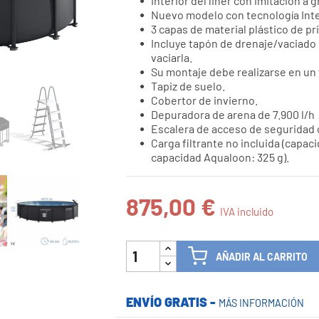
Interior del liner con imitación a 

Nuevo modelo con tecnología Intex
3 capas de material plástico de pr
Incluye tapón de drenaje/vaciado
vaciarla.
Su montaje debe realizarse en un 
Tapiz de suelo.
Cobertor de invierno.
Depuradora de arena de 7.900 l/h
Escalera de acceso de seguridad 
Carga filtrante no incluida (capaci
capacidad Aqualoon: 325 g).
875,00 €

IVA incluido
AÑADIR AL CARRITO
ENVÍO GRATIS -
MÁS INFORMACIÓN