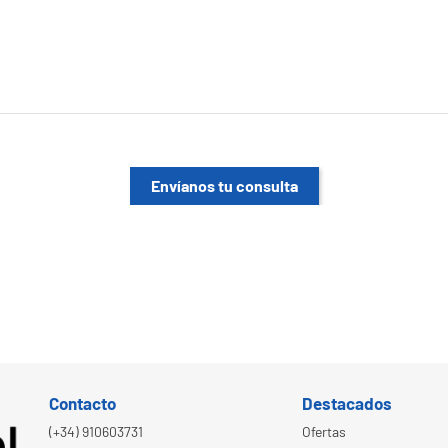
Envíanos tu consulta
Contacto
Destacados
(+34) 910603731
Ofertas