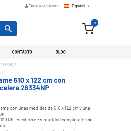
Español

Entra o regístrate
0

CONTACTO
BLOG
ra 26334NP
rame 610 x 122 cm con
scalera 26334NP
rame con unas medidas de 610 x 122 cm y una
ua.
900 l/h, escalera de seguridad con plataforma,
rno.