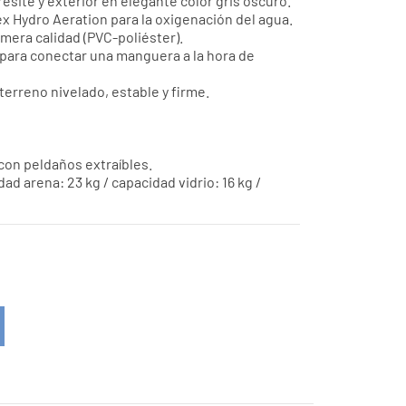
gresite y exterior en elegante color gris oscuro.
 Hydro Aeration para la oxigenación del agua.
imera calidad (PVC-poliéster).
 para conectar una manguera a la hora de
terreno nivelado, estable y firme.
con peldaños extraíbles.
dad arena: 23 kg / capacidad vidrio: 16 kg /