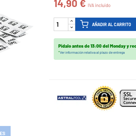
14,90 €
IVA incluido

AÑADIR AL CARRITO
Pídalo antes de
13:00 del Monday
y re
*
Ver información relativa al plazo de entrega
ES