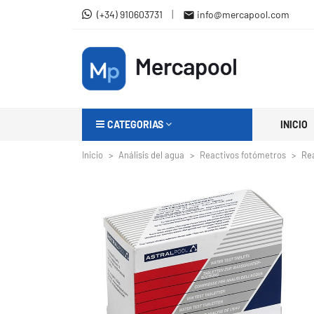
|
(+34) 910603731
info@mercapool.com

CATEGORIAS
INICIO
Inicio
Análisis del agua
Reactivos fotómetros
Rea