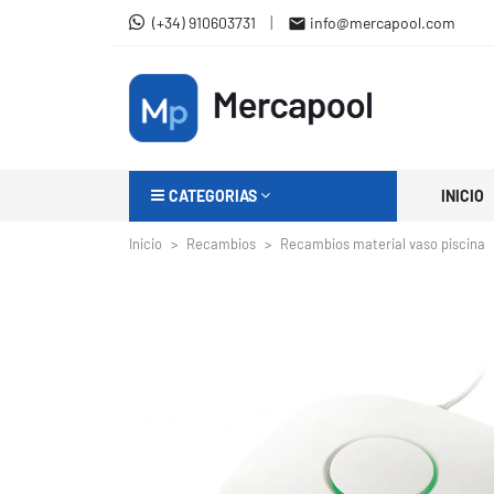
|
(+34) 910603731
info@mercapool.com

CATEGORIAS
INICIO
Inicio
Recambios
Recambios material vaso piscina