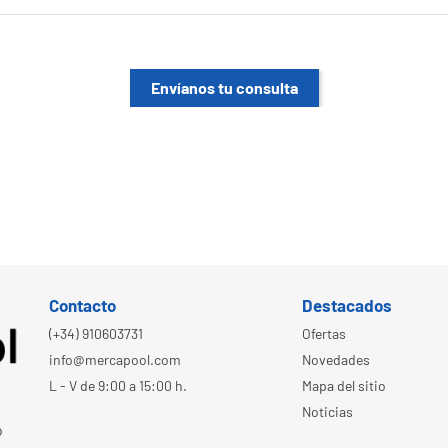
Envíanos tu consulta
Contacto
Destacados
(+34) 910603731
Ofertas
info@mercapool.com
Novedades
L - V de 9:00 a 15:00 h.
Mapa del sitio
Noticias
o