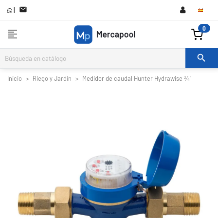
|

0
format_align_left

Inicio
Riego y Jardín
Medidor de caudal Hunter Hydrawise ¾"

