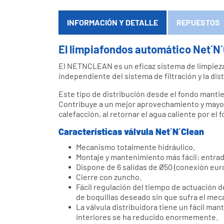
INFORMACIÓN Y DETALLE
REPUESTOS
El limpiafondos automático Net´N´
El NETNCLEAN es un eficaz sistema de limpieza,
independiente del sistema de filtración y la dis
Este tipo de distribución desde el fondo mantie
Contribuye a un mejor aprovechamiento y mayor 
calefacción, al retornar el agua caliente por el 
Características válvula Net´N´Clean
Mecanismo totalmente hidráulico.
Montaje y mantenimiento más fácil: entrada
Dispone de 6 salidas de Ø50 (conexión euro
Cierre con zuncho.
Fácil regulación del tiempo de actuación d
de boquillas deseado sin que sufra el meca
La válvula distribuidora tiene un fácil ma
interiores se ha reducido enormemente.