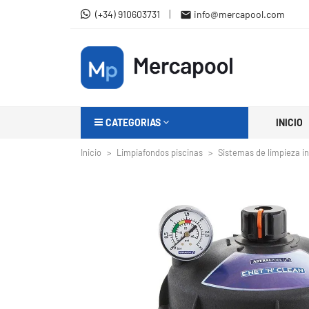
|
(+34) 910603731
info@mercapool.com

CATEGORIAS
INICIO
Inicio
Limpiafondos piscinas
Sistemas de limpieza i