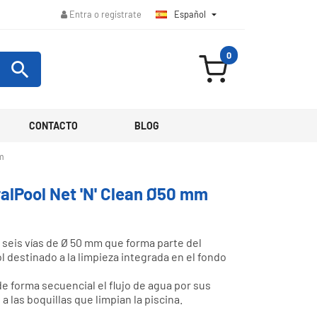
Español

Entra o regístrate
0

CONTACTO
BLOG
mm
ralPool Net 'N' Clean Ø50 mm
 seis vías de Ø 50 mm que forma parte del
l destinado a la limpieza integrada en el fondo
 de forma secuencial el flujo de agua por sus
a las boquillas que limpian la piscina.