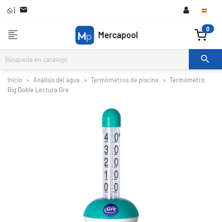
|

0
format_align_left

Inicio
Análisis del agua
Termómetros de piscina
Termómetro
Big Doble Lectura Gre

