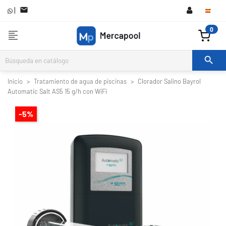
|

0
format_align_left

Inicio
Tratamiento de agua de piscinas
Clorador Salino Bayrol
Automatic Salt AS5 15 g/h con WiFi
-5%

