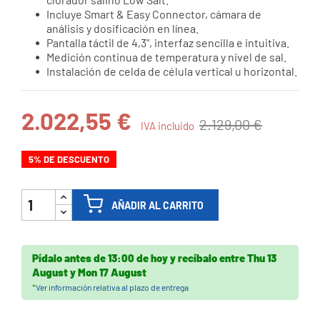
Incluye Smart & Easy Connector, cámara de
análisis y dosificación en línea.
Pantalla táctil de 4,3", interfaz sencilla e intuitiva.
Medición continua de temperatura y nivel de sal.
Instalación de celda de célula vertical u horizontal.
2.022,55 €
2.129,00 €
IVA incluido
5% DE DESCUENTO
AÑADIR AL CARRITO
Pídalo antes de
13:00 de hoy
y recíbalo
entre
Thu 13
August
y
Mon 17 August
*
Ver información relativa al plazo de entrega