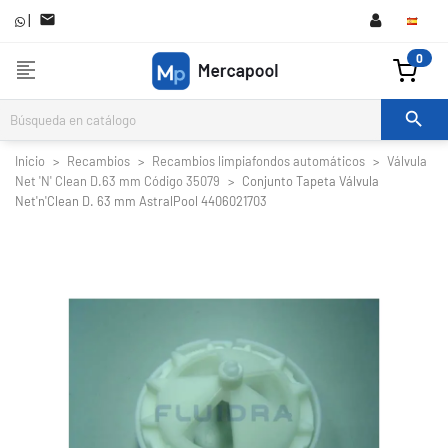
|

0
format_align_left

Inicio
Recambios
Recambios limpiafondos automáticos
Válvula
Net 'N' Clean D.63 mm Código 35079
Conjunto Tapeta Válvula
Net'n'Clean D. 63 mm AstralPool 4406021703

