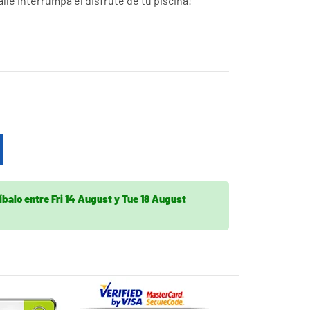
le interrumpa el disfrute de tu piscina!
íbalo
entre
Fri 14 August
y
Tue 18 August