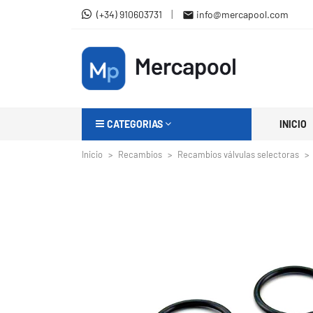
|
(+34) 910603731
info@mercapool.com

CATEGORIAS
INICIO
Inicio
Recambios
Recambios válvulas selectoras