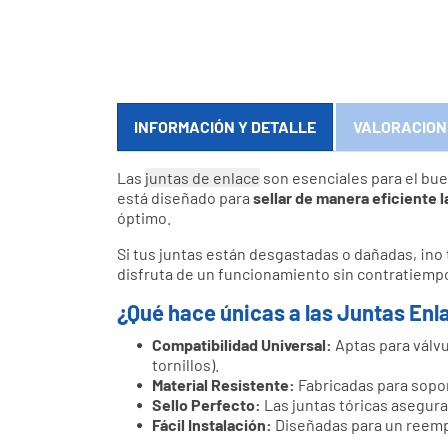
INFORMACIÓN Y DETALLE
VALORACION
Las
juntas de enlace
son esenciales para el bue
está diseñado para
sellar de manera eficiente l
óptimo.
Si tus juntas están desgastadas o dañadas, ¡no t
disfruta de un funcionamiento sin contratiemp
¿Qué hace únicas a las Juntas Enl
Compatibilidad Universal:
Aptas para válvu
tornillos).
Material Resistente:
Fabricadas para soport
Sello Perfecto:
Las juntas tóricas asegura
Fácil Instalación:
Diseñadas para un reemp