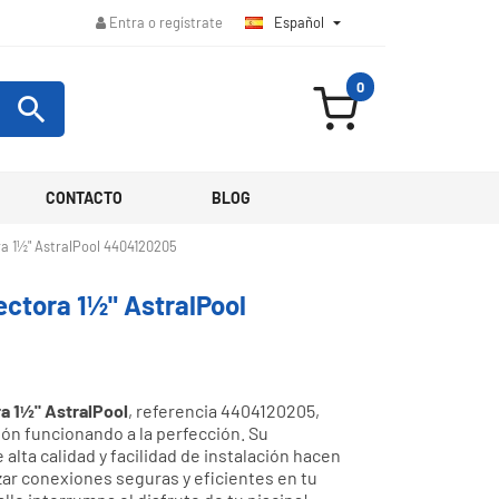
Español

Entra o regístrate
0

CONTACTO
BLOG
ra 1½" AstralPool 4404120205
ectora 1½" AstralPool
a 1½" AstralPool
, referencia 4404120205,
ón funcionando a la perfección. Su
e alta calidad y facilidad de instalación hacen
zar conexiones seguras y eficientes en tu