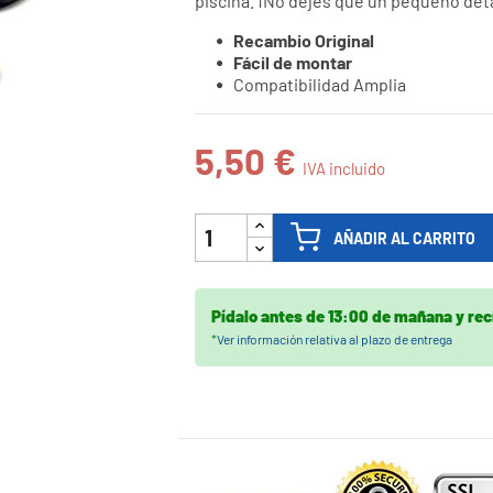
piscina. ¡No dejes que un pequeño detal

Recambio Original
Fácil de montar
Compatibilidad Amplia
5,50 €
IVA incluido
AÑADIR AL CARRITO
Pídalo antes de
13:00 de mañana
y rec
*
Ver información relativa al plazo de entrega