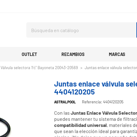
OUTLET
RECAMBIOS
MARCAS
Válvula selectora 1½'' Bayoneta 20043-20569
Juntas enlace válvula selecto
Juntas enlace válvula sel
4404120205
Referencia: 4404120205
ASTRALPOOL
Con las
Juntas Enlace Válvula Selector
puedes mantener tu sistema de filtraci
compatibilidad universal
, materiales d
que sean la elección ideal para garanti