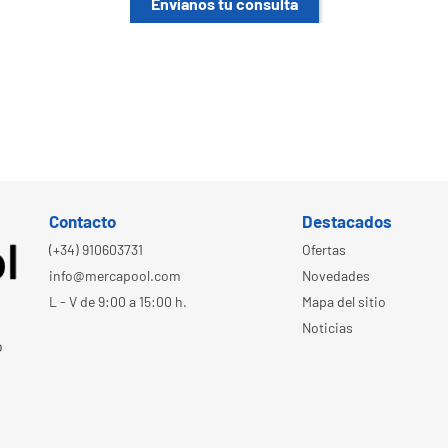
Envíanos tu consulta
Contacto
Destacados
(+34) 910603731
Ofertas
info@mercapool.com
Novedades
L - V de 9:00 a 15:00 h.
Mapa del sitio
Noticias
o