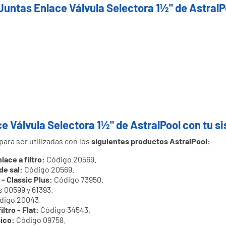
Juntas Enlace Válvula Selectora 1½" de AstralP
e Válvula Selectora 1½" de AstralPool con tu s
ara ser utilizadas con los
siguientes productos AstralPool:
ace a filtro:
Código 20569.
e sal:
Código 20569.
 - Classic Plus:
Código 73950.
 00599 y 61393.
digo 20043.
ltro - Flat:
Código 34543.
sico:
Código 09758.