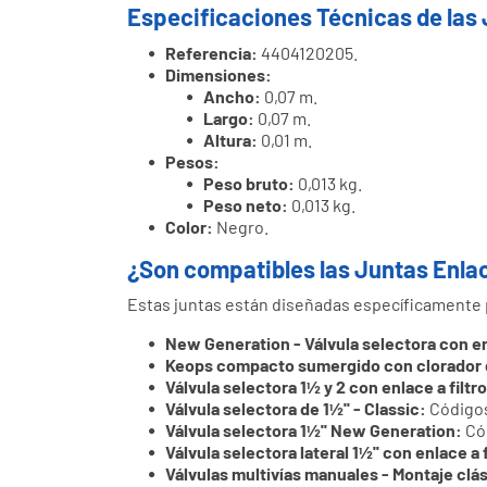
Especificaciones Técnicas de las 
Referencia:
4404120205.
Dimensiones:
Ancho:
0,07 m.
Largo:
0,07 m.
Altura:
0,01 m.
Pesos:
Peso bruto:
0,013 kg.
Peso neto:
0,013 kg.
Color:
Negro.
¿Son compatibles las Juntas Enlac
Estas juntas están diseñadas específicamente p
New Generation - Válvula selectora con enl
Keops compacto sumergido con clorador d
Válvula selectora 1½ y 2 con enlace a filtro
Válvula selectora de 1½'' - Classic:
Códigos
Válvula selectora 1½'' New Generation:
Có
Válvula selectora lateral 1½'' con enlace a fi
Válvulas multivías manuales - Montaje clá