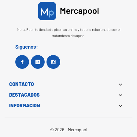
MercaPool, tu tienda de piscinas online y todo lo relacionado con el
tratamiento de aguas.
Síguenos:
Facebook
Google+
Instagram

CONTACTO

DESTACADOS

INFORMACIÓN
© 2026 - Mercapool