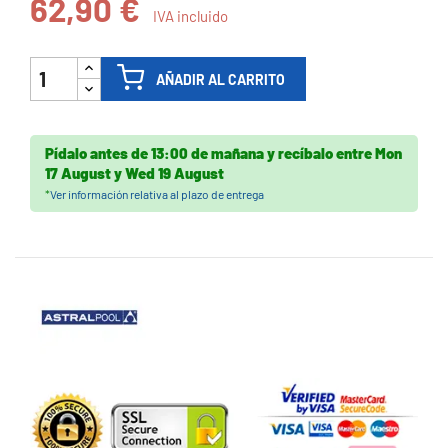
62,90 €
IVA incluido
AÑADIR AL CARRITO
Pídalo antes de
13:00 de mañana
y recíbalo
entre
Mon
17 August
y
Wed 19 August
*
Ver información relativa al plazo de entrega