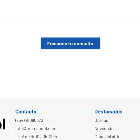
Envíanos tu consulta
Contacto
Destacados
(+34) 910603731
Ofertas
info@mercapool.com
Novedades
L - V de 9:00 a 15:00 h.
Mapa del sitio