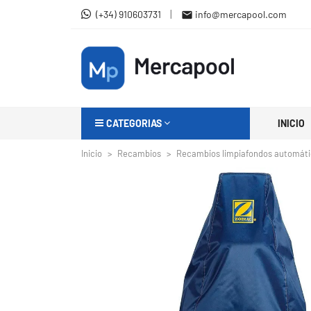
|
(+34) 910603731
info@mercapool.com

CATEGORIAS
INICIO
Inicio
Recambios
Recambios limpiafondos automát