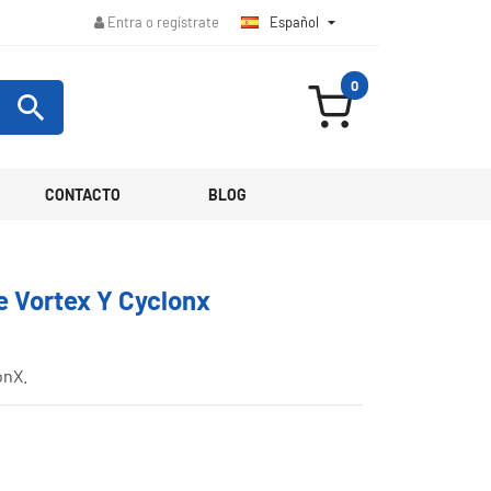
Español

Entra o regístrate
0

CONTACTO
BLOG
e Vortex Y Cyclonx
onX.