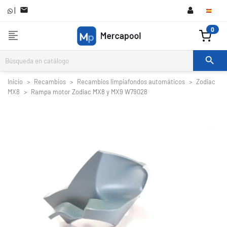
|

0
format_align_left

Inicio
Recambios
Recambios limpiafondos automáticos
Zodiac
MX8
Rampa motor Zodiac MX8 y MX9 W79028

