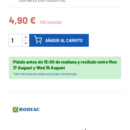
4,90 €
IVA incluido
AÑADIR AL CARRITO
Pídalo antes de
13:00 de mañana
y recíbalo
entre
Mon
17 August
y
Wed 19 August
*
Ver información relativa al plazo de entrega