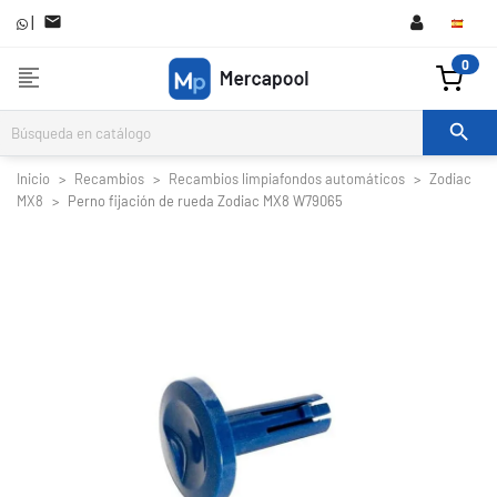
|

0
format_align_left

Inicio
Recambios
Recambios limpiafondos automáticos
Zodiac
MX8
Perno fijación de rueda Zodiac MX8 W79065

